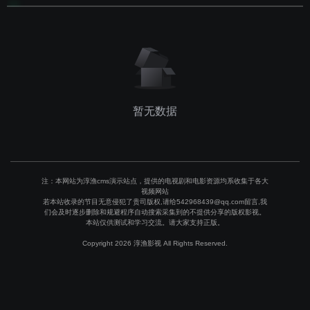
暂无数据
注：本网站为淳渔cms演示站点，提供的电视剧和电影资源均系收集于各大
视频网站
若本站收录的节目无意侵犯了贵司版权,请给542968439@qq.com留言,我
们会及时逐步删除和规避程序自动搜索采集到的不提供分享的版权影视。
本站仅供测试和学习交流。请大家支持正版。
Copyright 2026 淳渔影视 All Rights Reserved.