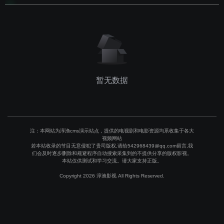
暂无数据
注：本网站为淳渔cms演示站点，提供的电视剧和电影资源均系收集于各大
视频网站
若本站收录的节目无意侵犯了贵司版权,请给542968439@qq.com留言,我
们会及时逐步删除和规避程序自动搜索采集到的不提供分享的版权影视。
本站仅供测试和学习交流。请大家支持正版。
Copyright 2026 淳渔影视 All Rights Reserved.