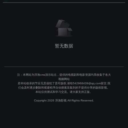
暂无数据
注：本网站为淳渔cms演示站点，提供的电视剧和电影资源均系收集于各大
视频网站
若本站收录的节目无意侵犯了贵司版权,请给542968439@qq.com留言,我
们会及时逐步删除和规避程序自动搜索采集到的不提供分享的版权影视。
本站仅供测试和学习交流。请大家支持正版。
Copyright 2026 淳渔影视 All Rights Reserved.