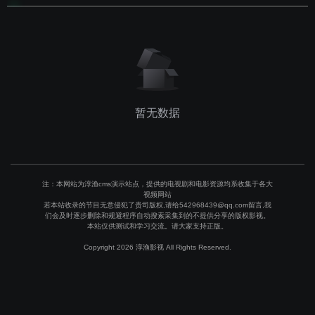
暂无数据
注：本网站为淳渔cms演示站点，提供的电视剧和电影资源均系收集于各大
视频网站
若本站收录的节目无意侵犯了贵司版权,请给542968439@qq.com留言,我
们会及时逐步删除和规避程序自动搜索采集到的不提供分享的版权影视。
本站仅供测试和学习交流。请大家支持正版。
Copyright 2026 淳渔影视 All Rights Reserved.