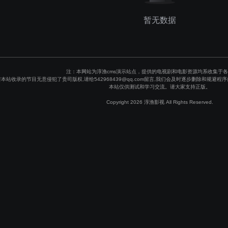
暂无数据
注：本网站为淳渔cms演示站点，提供的电视剧和电影资源均系收集于
若本站收录的节目无意侵犯了贵司版权,请给542968439@qq.com留言,我们会及时逐步删除和规
本站仅供测试和学习交流。请大家支持正版。
Copyright 2026 淳渔影视 All Rights Reserved.