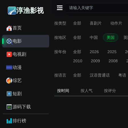
淳渔影视
按类型
全部
喜剧片
动作片
首页
按地区
全部
中国
美国
英
电影
按年份
全部
2026
2025
2
电视剧
2010
2009
2008
动漫
按语言
全部
汉语普通话
粤语
综艺
按时间
按人气
按评分
短剧
源码下载
排行榜