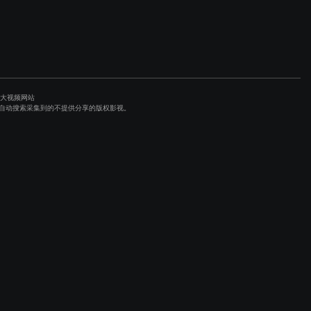
各大视频网站
避程序自动搜索采集到的不提供分享的版权影视。