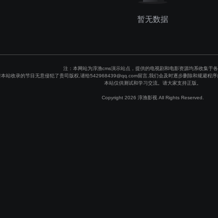
暂无数据
注：本网站为淳渔cms演示站点，提供的电视剧和电影资源均系收集于
若本站收录的节目无意侵犯了贵司版权,请给542968439@qq.com留言,我们会及时逐步删除和规
本站仅供测试和学习交流。请大家支持正版。
Copyright 2026 淳渔影视 All Rights Reserved.