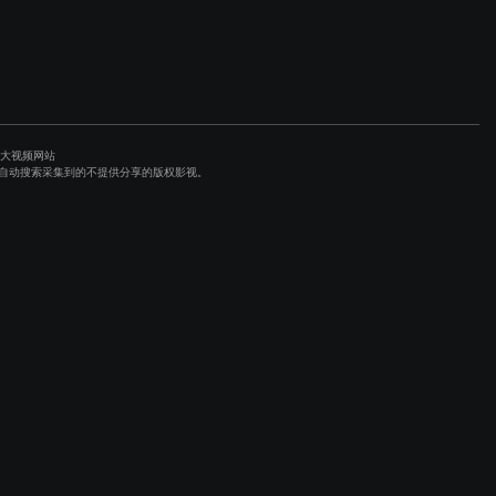
各大视频网站
避程序自动搜索采集到的不提供分享的版权影视。