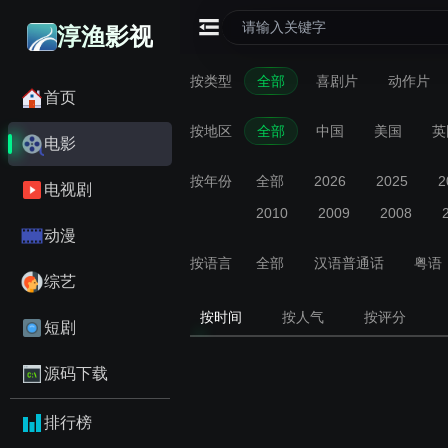
淳渔影视
按类型
全部
喜剧片
动作片
首页
按地区
全部
中国
美国
英
电影
按年份
全部
2026
2025
2
电视剧
2010
2009
2008
动漫
按语言
全部
汉语普通话
粤语
综艺
按时间
按人气
按评分
短剧
源码下载
排行榜