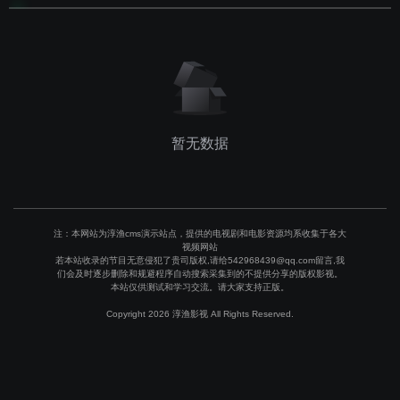
暂无数据
注：本网站为淳渔cms演示站点，提供的电视剧和电影资源均系收集于各大
视频网站
若本站收录的节目无意侵犯了贵司版权,请给542968439@qq.com留言,我
们会及时逐步删除和规避程序自动搜索采集到的不提供分享的版权影视。
本站仅供测试和学习交流。请大家支持正版。
Copyright 2026 淳渔影视 All Rights Reserved.