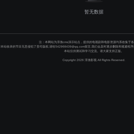
暂无数据
注：本网站为淳渔cms演示站点，提供的电视剧和电影资源均系收集于
若本站收录的节目无意侵犯了贵司版权,请给542968439@qq.com留言,我们会及时逐步删除和规
本站仅供测试和学习交流。请大家支持正版。
Copyright 2026 淳渔影视 All Rights Reserved.