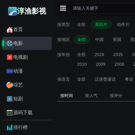
淳渔影视
按类型
全部
喜剧片
动作片
首页
按地区
全部
中国
美国
英
电影
按年份
全部
2026
2025
2
电视剧
2010
2009
2008
动漫
按语言
全部
汉语普通话
粤语
综艺
按时间
按人气
按评分
短剧
源码下载
排行榜