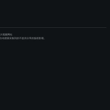
各大视频网站
避程序自动搜索采集到的不提供分享的版权影视。