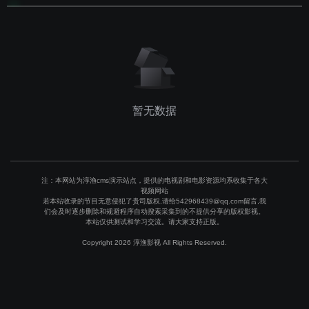
暂无数据
注：本网站为淳渔cms演示站点，提供的电视剧和电影资源均系收集于各大
视频网站
若本站收录的节目无意侵犯了贵司版权,请给542968439@qq.com留言,我
们会及时逐步删除和规避程序自动搜索采集到的不提供分享的版权影视。
本站仅供测试和学习交流。请大家支持正版。
Copyright 2026 淳渔影视 All Rights Reserved.