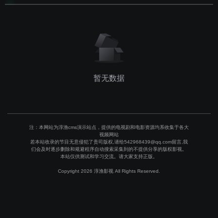
暂无数据
注：本网站为淳渔cms演示站点，提供的电视剧和电影资源均系收集于各大
视频网站
若本站收录的节目无意侵犯了贵司版权,请给542968439@qq.com留言,我
们会及时逐步删除和规避程序自动搜索采集到的不提供分享的版权影视。
本站仅供测试和学习交流。请大家支持正版。
Copyright 2026 淳渔影视 All Rights Reserved.