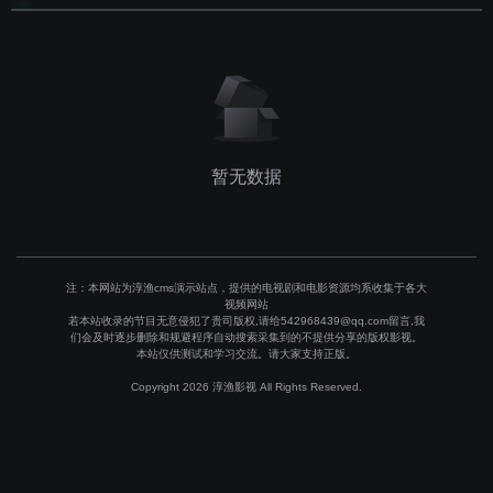
暂无数据
注：本网站为淳渔cms演示站点，提供的电视剧和电影资源均系收集于各大
视频网站
若本站收录的节目无意侵犯了贵司版权,请给542968439@qq.com留言,我
们会及时逐步删除和规避程序自动搜索采集到的不提供分享的版权影视。
本站仅供测试和学习交流。请大家支持正版。
Copyright 2026 淳渔影视 All Rights Reserved.