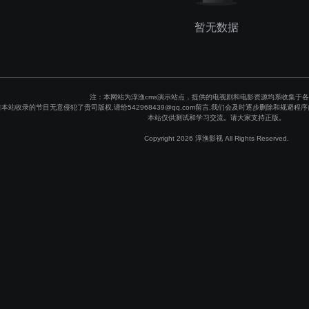
暂无数据
注：本网站为淳渔cms演示站点，提供的电视剧和电影资源均系收集于
若本站收录的节目无意侵犯了贵司版权,请给542968439@qq.com留言,我们会及时逐步删除和规
本站仅供测试和学习交流。请大家支持正版。
Copyright 2026 淳渔影视 All Rights Reserved.