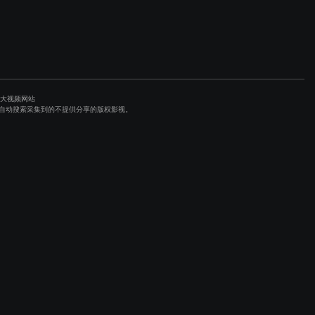
各大视频网站
避程序自动搜索采集到的不提供分享的版权影视。