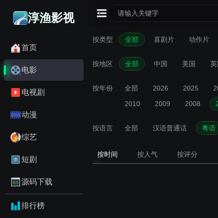
淳渔影视
按类型
全部
喜剧片
动作片
首页
按地区
全部
中国
美国
英
电影
按年份
全部
2026
2025
2
电视剧
2010
2009
2008
动漫
按语言
全部
汉语普通话
粤语
综艺
按时间
按人气
按评分
短剧
源码下载
排行榜