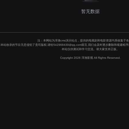
暂无数据
注：本网站为淳渔cms演示站点，提供的电视剧和电影资源均系收集于
若本站收录的节目无意侵犯了贵司版权,请给542968439@qq.com留言,我们会及时逐步删除和规
本站仅供测试和学习交流。请大家支持正版。
Copyright 2026 淳渔影视 All Rights Reserved.