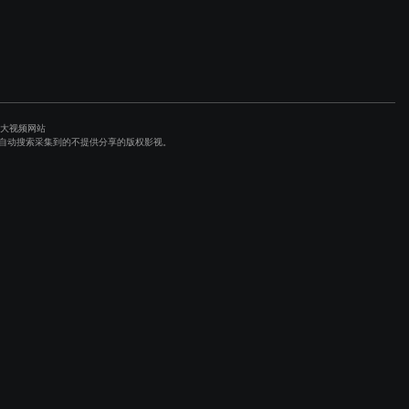
各大视频网站
避程序自动搜索采集到的不提供分享的版权影视。