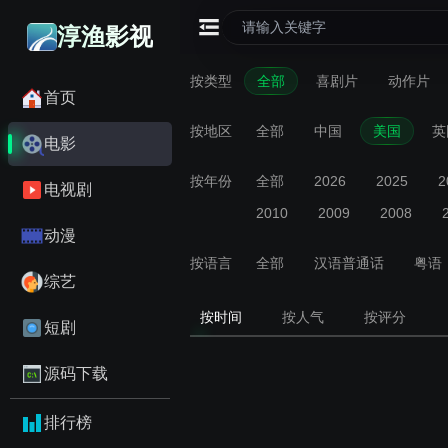
淳渔影视
按类型
全部
喜剧片
动作片
首页
按地区
全部
中国
美国
英
电影
按年份
全部
2026
2025
2
电视剧
2010
2009
2008
动漫
按语言
全部
汉语普通话
粤语
综艺
按时间
按人气
按评分
短剧
源码下载
排行榜